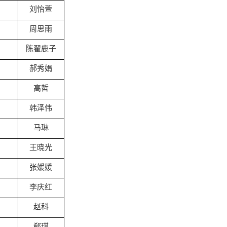
刘怡萱
周思雨
陈翟鹿子
郝秀娟
高哲
韩泽伟
马琳
王晓光
张媛媛
李庆红
赵科
郗琪