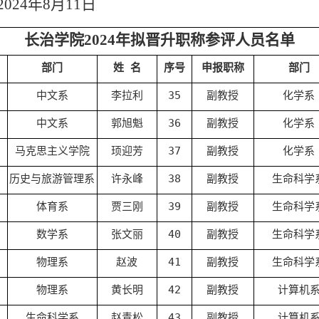
2024
年
8
月
11
日
长治学院2024年拟晋升职称参评人员名单
部门
姓 名
序号
申报职称
部门
中文系
李拉利
35
副教授
化学系
中文系
郭旭魁
36
副教授
化学系
马克思主义学院
顼迎芳
37
副教授
化学系
历史与旅游管理系
许永峰
38
副教授
生命科学
体育系
贾三刚
39
副教授
生命科学
数学系
张文丽
40
副教授
生命科学
物理系
赵波
41
副教授
生命科学
物理系
黄长明
42
副教授
计算机
生命科学系
赵青松
43
副教授
计算机