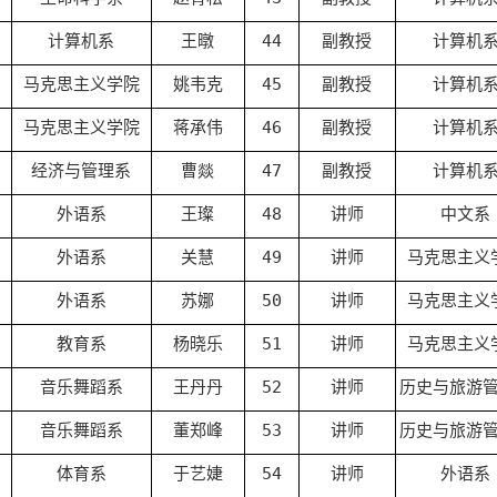
计算机系
王暾
44
副教授
计算机
马克思主义学院
姚韦克
45
副教授
计算机
马克思主义学院
蒋承伟
46
副教授
计算机
经济与管理系
曹燚
47
副教授
计算机
外语系
王璨
48
讲师
中文系
外语系
关慧
49
讲师
马克思主义
外语系
苏娜
50
讲师
马克思主义
教育系
杨晓乐
51
讲师
马克思主义
音乐舞蹈系
王丹丹
52
讲师
历史与旅游
音乐舞蹈系
董郑峰
53
讲师
历史与旅游
体育系
于艺婕
54
讲师
外语系