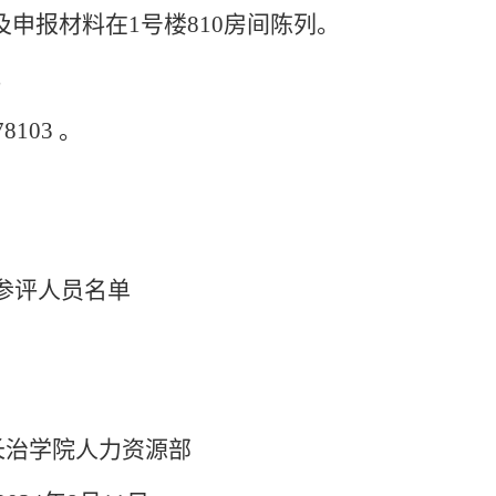
及申报材料在
1
号楼
810
房间陈列。
；
78103
。
参评人员名单
长治学院人力资源部