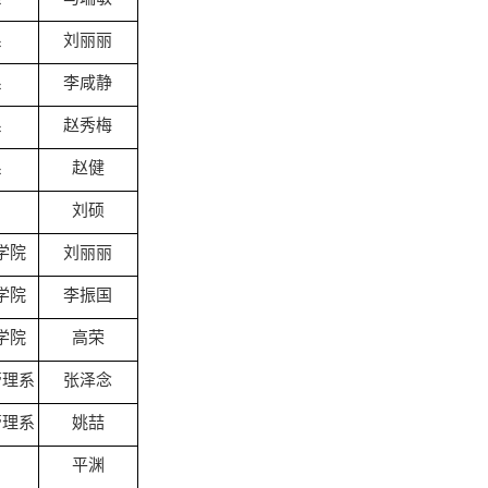
系
刘丽丽
系
李咸静
系
赵秀梅
系
赵健
刘硕
学院
刘丽丽
学院
李振国
学院
高荣
管理系
张泽念
管理系
姚喆
平渊