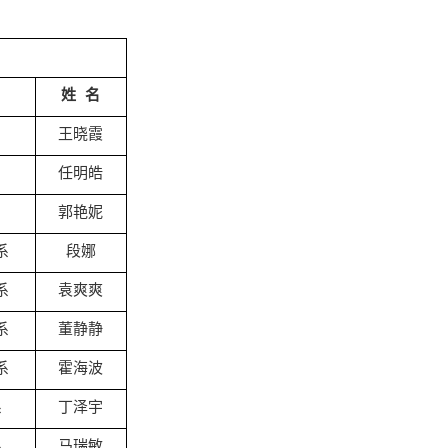
姓 名
王晓霞
任明皓
郭艳妮
系
段娜
系
袁爽爽
系
董静静
系
霍海波
系
丁泽宇
系
马瑞敏